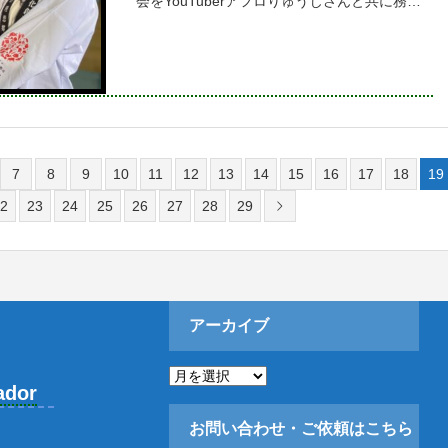
会をYouTuberアフロりゅうじさんと共に務め
させて頂きました！当イベントは、酒まつり実
行委員長の竹の露酒造の相沢さんを始め、庄内
にある18蔵のうち、1
7
8
9
10
11
12
13
14
15
16
17
18
19
2
23
24
25
26
27
28
29
アーカイブ
ア
ー
ador
カ
イ
お問い合わせ・ご依頼はこちら
ブ