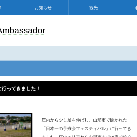
録
お知らせ
観光
Ambassador
に行ってきました！
庄内から少し足を伸ばし、山形市で開かれた
「日本一の芋煮会フェスティバル」に行ってき