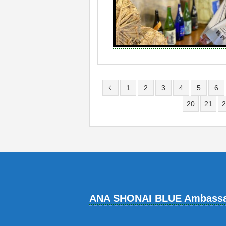
1
2
3
4
5
6
20
21
2
ANA SHONAI BLUE Ambass