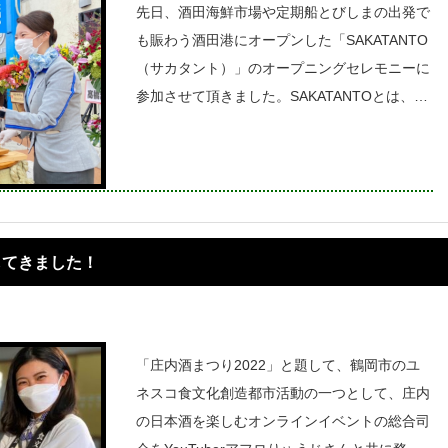
先日、酒田海鮮市場や定期船とびしまの出発で
も賑わう酒田港にオープンした「SAKATANTO
（サカタント）」のオープニングセレモニーに
参加させて頂きました。SAKATANTOとは、飲
食・物販店が6店舗、そしてイベントスペー
ス、観光・釣り情報窓口など地域の食と観光を
テーマにした交流拠点
してきました！
「庄内酒まつり2022」と題して、鶴岡市のユ
ネスコ食文化創造都市活動の一つとして、庄内
の日本酒を楽しむオンラインイベントの総合司