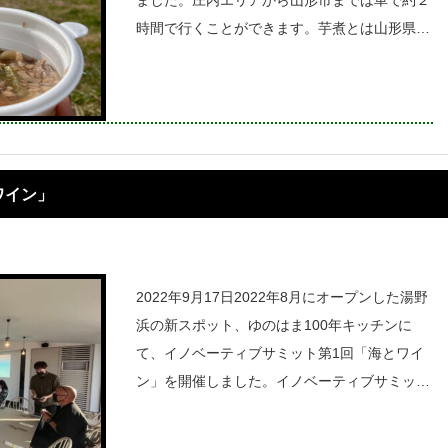
ました。庄内エリアから山形市までは車で約２
時間で行くことができます。芋煮とは山形県周
辺で食べられている、里芋を使った郷土料理。
地域によって味付けが異なり、私たちの住む庄
内地域では「豚肉を使った味噌味」がお馴染
ワイン」
2022年9月17日2022年8月にオープンした湯野
浜の新スポット、ゆのはま100年キッチンに
て、イノベーティブサミット第1回「海とワイ
ン」を開催しました。イノベーティブサミット
とは、、、と思う方も多いのではないでしょう
か。専門家を講師にお呼びして、楽しく学びな