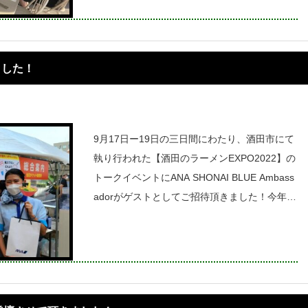
がら交流会を行うイベントです。今年は
ました！
9月17日ー19日の三日間にわたり、酒田市にて
執り行われた【酒田のラーメンEXPO2022】の
トークイベントにANA SHONAI BLUE Ambass
adorがゲストとしてご招待頂きました！今年は
「日本海」をテーマに日本海側の地元で人気の
お店と酒田のラーメンとのコラボが実現！こ