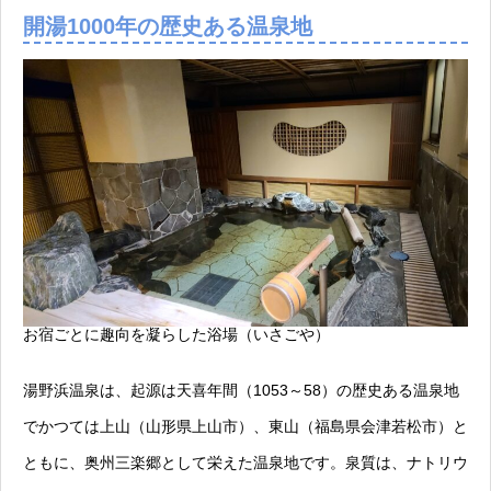
開湯1000年の歴史ある温泉地
お宿ごとに趣向を凝らした浴場（いさごや）
湯野浜温泉は、起源は天喜年間（1053～58）の歴史ある温泉地
でかつては上山（山形県上山市）、東山（福島県会津若松市）と
ともに、奥州三楽郷として栄えた温泉地です。泉質は、ナトリウ