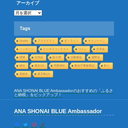
リ
アーカイブ
ー
ア
ー
カ
イ
ブ
Tags
Vestito
アクテビティ
オンライン
キャンペーン
ハッカソン
ビジネスコンテスト
ワイン
交流会
増便
庄内浜
松ケ岡
活動報告
湯野浜
移住
移住CA
羽黒神社
観光庁看板商品
釣り
高校生
鹿児島CA
ANA SHONAI BLUE Ambassadorのおすすめの「ふるさ
と納税」をピックアップ！
ANA SHONAI BLUE Ambassador