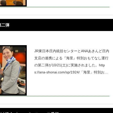
内・秋田の3地区の機運醸成を図るための
第二弾
JR東日本庄内統括センターとANAあきんど庄内
支店の連携による『海里』特別おもてなし運行
の第二弾が10/21(土)に実施されました。http
s://ana-shonai.com/sp/1924/「海里」特別おも
てなし運行 第一弾の様子はこちらから『海
里』特別おもてなし運行 第二