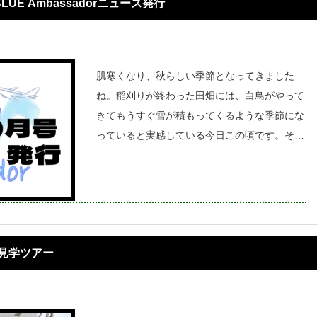
BLUE Ambassadorニュース発行
肌寒くなり、秋らしい季節となってきました
ね。稲刈りが終わった田畑には、白鳥がやって
きてもうすぐ雪が積もってくるような季節にな
っていると実感している今日この頃です。そん
な10月も多くの方々のおかげで、様々な活動に
参加させていただきました！その他、今後に向
けたお知らせなども掲載しているので、ぜ
場）見学ツアー