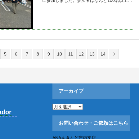
に参加しました。参加者はなんと100名以上！
九州や関西から参加された方もいました。スト
ックは無料でレンタルしていました。ストック
を使って
5
6
7
8
9
10
11
12
13
14
アーカイブ
ア
ー
ador
カ
イ
お問い合わせ・ご依頼はこちら
ブ
ANAあきんど庄内支店