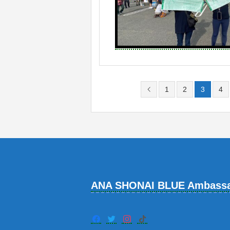
1
2
3
4
ANA SHONAI BLUE Ambass