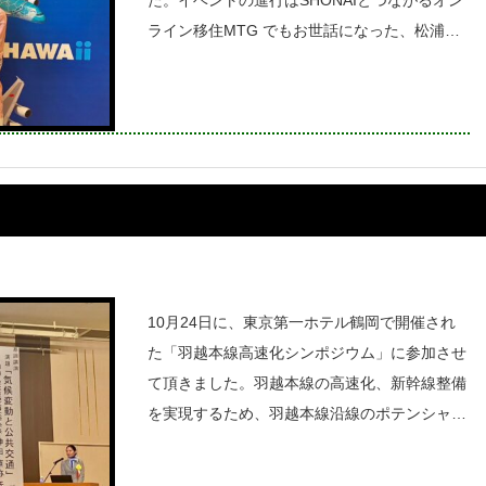
た。イベントの進行はSHONAIとつながるオン
ライン移住MTG でもお世話になった、松浦彩
さんでした！イベントではフラダンスが披露さ
れたり、ハワイに関するグッズや書籍の販売も
行
10月24日に、東京第一ホテル鶴岡で開催され
た「羽越本線高速化シンポジウム」に参加させ
て頂きました。羽越本線の高速化、新幹線整備
を実現するため、羽越本線沿線のポテンシャル
の高い「自然・食文化」など魅力を発信するこ
とで、鉄道利用者の増加を推進し、新潟・庄