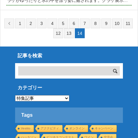
ラゲがゆったりと水の中を漂う姿に癒されます。クラゲ展示の
ほかにも子どもに人気のアシカショーやウミネコの餌付けな
ど、家族で楽しめるアトラクションも満載です。（新型コロナ
1
2
3
4
5
6
7
8
9
10
11
ウィルス感染症拡大
12
13
14
記事を検索
カテゴリー
カ
テ
ゴ
リ
ー
Tags
Vestito
アクテビティ
オンライン
キャンペーン
ハッカソン
ビジネスコンテスト
ワイン
交流会