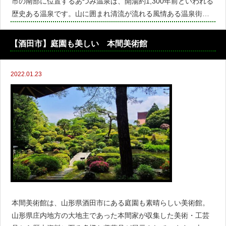
市の南部に位置するあつみ温泉は、開湯約1,300年前といわれる
歴史ある温泉です。山に囲まれ清流が流れる風情ある温泉街に
は、近くの日本海や山でとれる旬の食材を使った料理自慢の宿
が並びます。早起きして朝市をのぞくのも楽しみです。
【酒田市】庭園も美しい 本間美術館
2022.01.23
本間美術館は、山形県酒田市にある庭園も素晴らしい美術館。
山形県庄内地方の大地主であった本間家が収集した美術・工芸