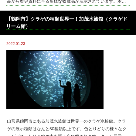
品から歴史資料に至る多様な収蔵品が展示されています。本間
氏の別邸であった「清遠閣（せいえんかく）」とその庭園「鶴
舞園（かくぶえん）」も公開されていて、庭園美術館として見
【鶴岡市】クラゲの種類世界一！加茂水族館（クラゲド
ご
リーム館）
2022.01.23
山形県鶴岡市にある加茂水族館は世界一のクラゲ水族館。クラ
ゲの展示種類はなんと50種類以上です。色とりどりの様々なク