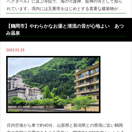
ヘクタール）に及ぶ寺院で、海の守護神、龍神の寺として知ら
れています。境内には五重塔をはじめとする貴重な建築物が数
多くあります。裏手の木々の中を抜けた先にある大きな池も見
どころの一つ。国の登録有形文化財にも指定される寺院
【鶴岡市】やわらかなお湯と清流の音が心地よい あつ
み温泉
2022.01.23
庄内空港から車で約40分、山形県と新潟県との県境に近い鶴岡