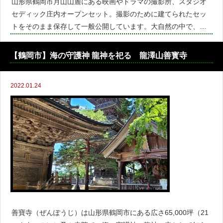
山形県鶴岡市月山山麓にある映画やドラマの撮影所、スタジオ
セディック庄内オープンセット。撮影のために建てられたセッ
トをそのまま保存して一般公開しています。大自然の中で、タ
イムスリップしたような古き日本の漁村、農村、宿場町、山間
集落などの様々な撮影セットを見ることができます。日本の古
【鶴岡市】海の守護神 龍神を祀る 龍澤山善寳寺
き村にタイ
2022.01.24
善寶寺（ぜんぽうじ）は山形県鶴岡市にある広さ65,000坪（21