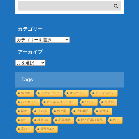
カテゴリー
カ
テ
ゴ
リ
アーカイブ
ー
ア
ー
カ
イ
ブ
Tags
Vestito
アクテビティ
オンライン
キャンペーン
ハッカソン
ビジネスコンテスト
ワイン
交流会
増便
庄内浜
松ケ岡
活動報告
湯野浜
移住
移住CA
羽黒神社
観光庁看板商品
釣り
高校生
鹿児島CA