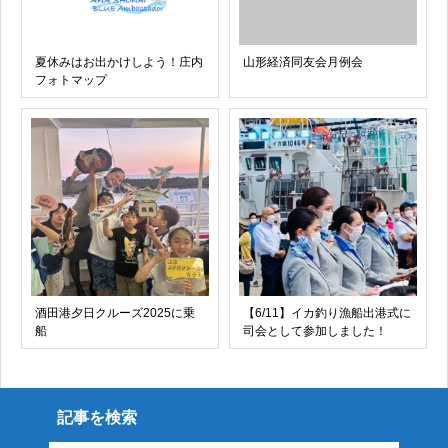
夏休みはお出かけしよう！庄内
山形経済同友会月例会
フォトマップ
酒田港夕日クルーズ2025に乗
【6/11】イカ釣り漁船出港式に
船
司会として参加しました！
記事を検索