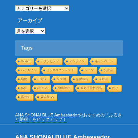
カ
テ
ゴ
リ
アーカイブ
ー
ア
ー
カ
イ
ブ
Tags
Vestito
アクテビティ
オンライン
キャンペーン
ハッカソン
ビジネスコンテスト
ワイン
交流会
増便
庄内浜
松ケ岡
活動報告
湯野浜
移住
移住CA
羽黒神社
観光庁看板商品
釣り
高校生
鹿児島CA
ANA SHONAI BLUE Ambassadorのおすすめの「ふるさ
と納税」をピックアップ！
ANA SHONAI BLUE Ambassador