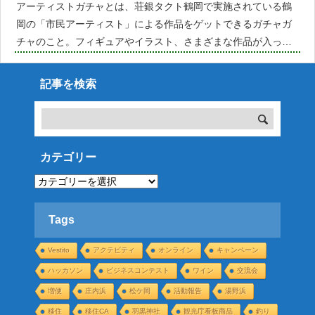
アーティストガチャとは、荘銀タクト鶴岡で実施されている鶴
岡の「市民アーティスト」による作品をゲットできるガチャガ
チャのこと。フィギュアやイラスト、さまざまな作品が入って
います。1週間足らずで完売するという噂の大人気ガチャの第6
弾が12/24からスタート！ということで、アートガチャとはどん
記事を検索
な
カテゴリー
カ
テ
ゴ
リ
ー
Tags
Vestito
アクテビティ
オンライン
キャンペーン
ハッカソン
ビジネスコンテスト
ワイン
交流会
増便
庄内浜
松ケ岡
活動報告
湯野浜
移住
移住CA
羽黒神社
観光庁看板商品
釣り