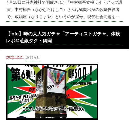
4月15日に荘内神社で開催された「中村橋吾丈桜ライトアップ講
演」中村橋吾（なかむらはしご）さんは鶴岡出身の歌舞伎役者
で、成駒屋（なりこまや）というのが屋号。現代社会問題をテ
ーマにした創作歌舞伎アートが話題の役者さんです。4月6日と1
3日の「酒田FM shonai showtime」にもゲスト出演を
【info】噂の大人気ガチャ「アーティストガチャ」体験
レポ＠荘銀タクト鶴岡
2022.12.21
お知らせ