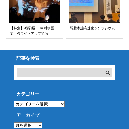
【特集】\成駒屋！/ 中村橋吾
羽越本線高速化シンポジウム
丈 桜ライトアップ講演
記事を検索
カテゴリー
カ
テ
ゴ
リ
アーカイブ
ー
ア
ー