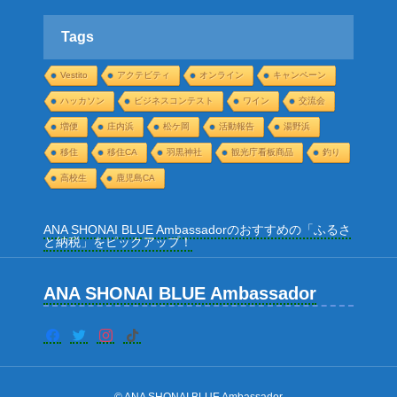
カ
イ
ブ
Tags
Vestito
アクテビティ
オンライン
キャンペーン
ハッカソン
ビジネスコンテスト
ワイン
交流会
増便
庄内浜
松ケ岡
活動報告
湯野浜
移住
移住CA
羽黒神社
観光庁看板商品
釣り
高校生
鹿児島CA
ANA SHONAI BLUE Ambassadorのおすすめの「ふるさ
と納税」をピックアップ！
ANA SHONAI BLUE Ambassador
© ANA SHONAI BLUE Ambassador