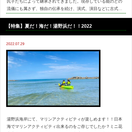
氏子たちによって継承されてきました。現存している能のどの
流儀にも属さず、独自の伝承を続け、演式、演目などに古式を
残しているといわれています。黒川にいつから能楽が入ってき
たか、究明されていないそうですが、室町時代に織られた能装
【特集】夏だ！海だ！湯野浜だ！！2022
束が残って
2022.07.29
湯野浜海岸にて、マリンアクティビティが楽しめます！！日本
海でマリンアクティビティ出来るのをご存じでしたか？ミニ花