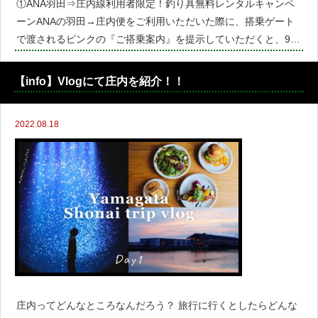
①ANA羽田⇒庄内線利用者限定！釣り具無料レンタルキャンペ
ーンANAの羽田→庄内便をご利用いただいた際に、搭乗ゲート
で渡されるピンクの『ご搭乗案内』を提示していただくと、9月
2日にオープンしたばかりのSAKATANTOで釣り具を1回無料レ
ンタルすることができます！有効期限はご搭乗日から1週
【info】Vlogにて庄内を紹介！！
2022.08.18
庄内ってどんなところなんだろう？ 旅行に行くとしたらどんな