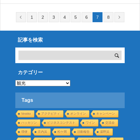
イムスリップしたような古き日本の漁村、農村、宿場町、山間
集落などの様々な撮影セットを見ることができます。日本の古
1
2
3
4
5
6
7
8
き村にタイ
記事を検索
カテゴリー
カ
テ
ゴ
リ
ー
Tags
Vestito
アクテビティ
オンライン
キャンペーン
ハッカソン
ビジネスコンテスト
ワイン
交流会
増便
庄内浜
松ケ岡
活動報告
湯野浜