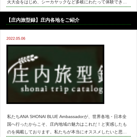
火大会をはじめ、シーカヤックなど多岐にわたって体験できま
す◎詳細は以下のチラシをご覧ください♪66340180401166945
21_______________
【庄内旅型録】庄内各地をご紹介
2022.05.06
私たちANA SHONAI BLUE Ambassadorが、世界各地・日本全
国へ行ったからこそ、庄内地域の魅力はこれだ！と実感したも
のを掲載しております。私たちが本当にオススメしたいと思う