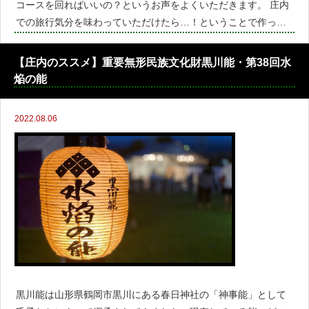
コースを回ればいいの？というお声をよくいただきます。 庄内
での旅行気分を味わっていただけたら…！ということで作った
「２泊３日の庄内旅VLOG」がついにリリースされました！ 旅
していただいたのは、ミュージカル「テニスの王子様」や日中
【庄内のススメ】重要無形民族文化財黒川能・第38回水
青年交流ア
焔の能
2022.08.06
黒川能は山形県鶴岡市黒川にある春日神社の「神事能」として