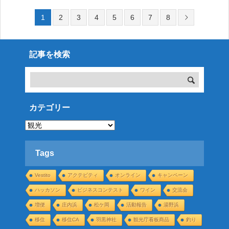
ルしていました。ストックを使って
1
2
3
4
5
6
7
8
記事を検索
カテゴリー
カ
テ
ゴ
リ
ー
Tags
Vestito
アクテビティ
オンライン
キャンペーン
ハッカソン
ビジネスコンテスト
ワイン
交流会
増便
庄内浜
松ケ岡
活動報告
湯野浜
移住
移住CA
羽黒神社
観光庁看板商品
釣り