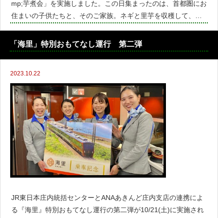
mp;芋煮会」を実施しました。この日集まったのは、首都圏にお
住まいの子供たちと、そのご家族。ネギと里芋を収穫して、芋
煮を作ります。収穫の前に、畑の土づくりについてお勉強。こ
ちらは下水道資源を農業に活用する「つるおかコンポスト」。
「海里」特別おもてなし運行 第二弾
こ
2023.10.22
JR東日本庄内統括センターとANAあきんど庄内支店の連携によ
る『海里』特別おもてなし運行の第二弾が10/21(土)に実施され