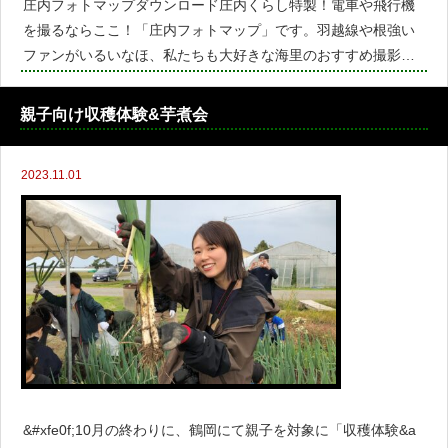
庄内フォトマップダウンロード庄内くらし特製！電車や飛行機
を撮るならここ！「庄内フォトマップ」です。羽越線や根強い
ファンがいるいなほ、私たちも大好きな海里のおすすめ撮影ス
ポットや、ANAの飛行機が大迫力で見られるスポットを庄内く
らしのフォロワーの皆様に教えていただいて作った
親子向け収穫体験&芋煮会
2023.11.01
&#xfe0f;10月の終わりに、鶴岡にて親子を対象に「収穫体験&a