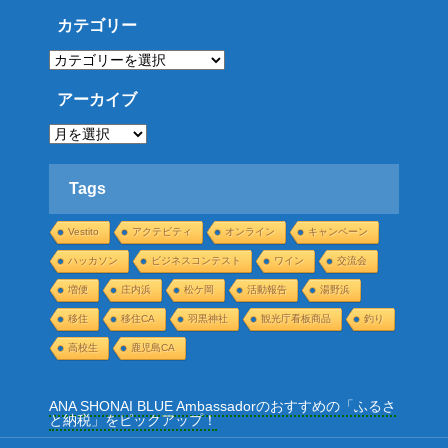
カテゴリー
カ
テ
ゴ
リ
アーカイブ
ー
ア
ー
カ
イ
ブ
Tags
Vestito
アクテビティ
オンライン
キャンペーン
ハッカソン
ビジネスコンテスト
ワイン
交流会
増便
庄内浜
松ケ岡
活動報告
湯野浜
移住
移住CA
羽黒神社
観光庁看板商品
釣り
高校生
鹿児島CA
ANA SHONAI BLUE Ambassadorのおすすめの「ふるさ
と納税」をピックアップ！