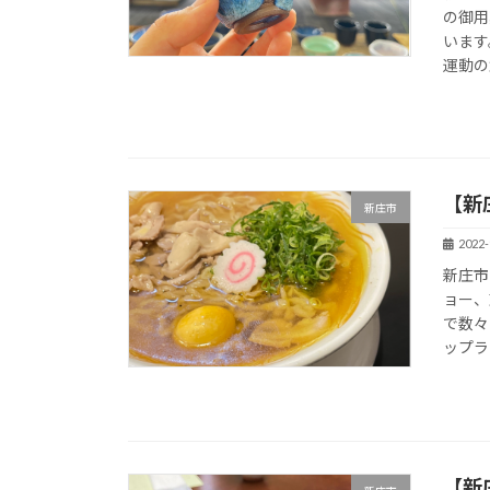
の御用
います
運動の
【新
新庄市
2022-
新庄市
ョー、
で数々
ップラ
【新