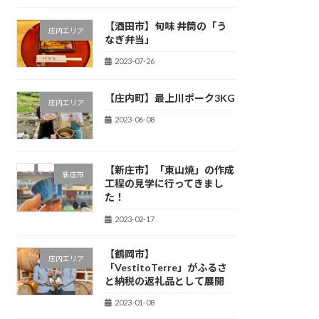
【酒田市】旬味 井筒の「う
庄内エリア
なぎ弁当」
2023-07-26
【庄内町】最上川ポーク3KG
庄内エリア
2023-06-08
【新庄市】「東山焼」の作成
新庄市
工程の見学に行ってきまし
た！
2023-02-17
【鶴岡市】
庄内エリア
「VestitoTerre」がふるさ
と納税の返礼品として展開
2023-01-08