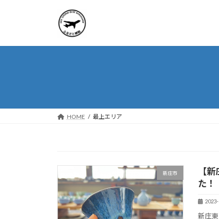
コ
ナ
ン
ビ
テ
ゲ
ン
ー
ツ
シ
へ
ョ
ス
ン
キ
に
ッ
移
プ
動
HOME
最上エリア
【新
新庄市
た！
2023-
新庄東