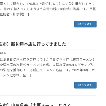
窯として開かれ、170年以上途切れることなく受け継がれてきて
。 思わず魅入ってしまうような青の新庄東山焼の陶器です。民藝
創始者・柳宗悦( […]
続きを読む
庄市】新旬屋本店に行ってきました！
12-31
にある新旬屋本店をご存じですか？新旬屋本店は東京ラーメンシ
東洋水産の次世代ラーメン決定戦、東洋水産RAMENグランプリ
の栄冠を獲得している新庄ラーメンの名店です。2021年3月にカ
ーメン化され、全 […]
続きを読む
庄市】山形県産「大豆ミート」とは？