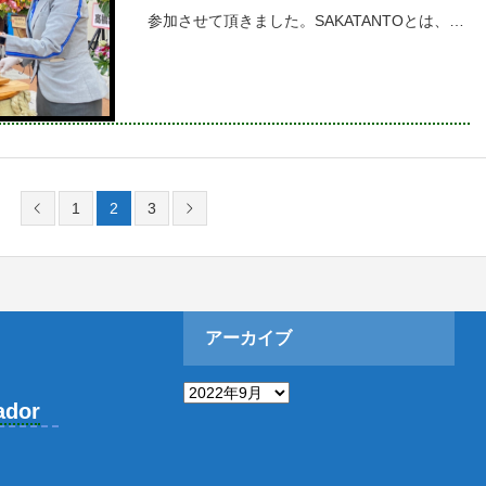
参加させて頂きました。SAKATANTOとは、飲
食・物販店が6店舗、そしてイベントスペー
ス、観光・釣り情報窓口など地域の食と観光を
テーマにした交流拠点
1
2
3
アーカイブ
ア
ー
ador
カ
イ
ブ