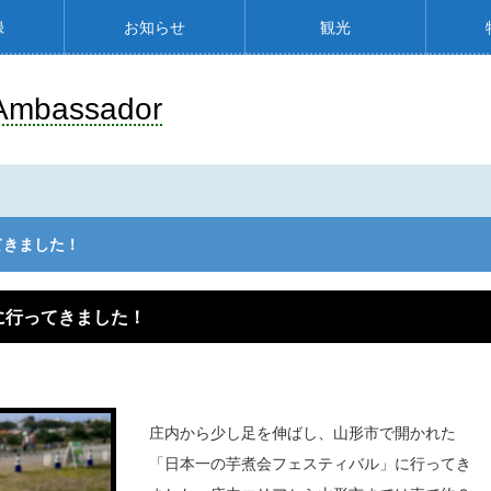
録
お知らせ
観光
Ambassador
てきました！
に行ってきました！
庄内から少し足を伸ばし、山形市で開かれた
「日本一の芋煮会フェスティバル」に行ってき