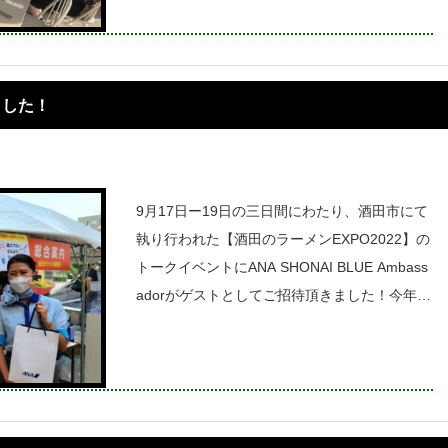
がら交流会を行うイベントです。今年は
ました！
9月17日ー19日の三日間にわたり、酒田市にて
執り行われた【酒田のラーメンEXPO2022】の
トークイベントにANA SHONAI BLUE Ambass
adorがゲストとしてご招待頂きました！今年は
「日本海」をテーマに日本海側の地元で人気の
お店と酒田のラーメンとのコラボが実現！こ