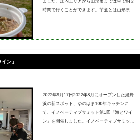
ました。庄内エリアから山形市までは車で約２
時間で行くことができます。芋煮とは山形県周
辺で食べられている、里芋を使った郷土料理。
地域によって味付けが異なり、私たちの住む庄
内地域では「豚肉を使った味噌味」がお馴染
ワイン」
2022年9月17日2022年8月にオープンした湯野
浜の新スポット、ゆのはま100年キッチンに
て、イノベーティブサミット第1回「海とワイ
ン」を開催しました。イノベーティブサミット
とは、、、と思う方も多いのではないでしょう
か。専門家を講師にお呼びして、楽しく学びな