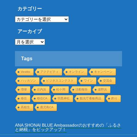
カテゴリー
カ
テ
ゴ
リ
アーカイブ
ー
ア
ー
カ
イ
ブ
Tags
Vestito
アクテビティ
オンライン
キャンペーン
ハッカソン
ビジネスコンテスト
ワイン
交流会
増便
庄内浜
松ケ岡
活動報告
湯野浜
移住
移住CA
羽黒神社
観光庁看板商品
釣り
高校生
鹿児島CA
ANA SHONAI BLUE Ambassadorのおすすめの「ふるさ
と納税」をピックアップ！