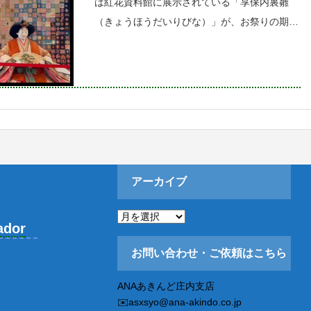
は紅花資料館に展示されている「享保内裏雛
（きょうほうだいりびな）」が、お祭りの期間
限定で河北町役場に展示されていました。これ
は、江戸時代の享保年間頃から流行しだした雛
人形で、衣装や小道具が派手に高級化・装飾さ
れた雛
アーカイブ
ア
ー
ador
カ
イ
お問い合わせ・ご依頼はこちら
ブ
ANAあきんど庄内支店
✉️asxsyo@ana-akindo.co.jp