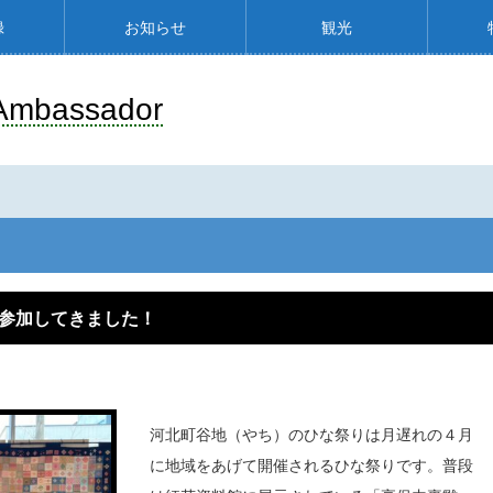
録
お知らせ
観光
Ambassador
に参加してきました！
河北町谷地（やち）のひな祭りは月遅れの４月
に地域をあげて開催されるひな祭りです。普段